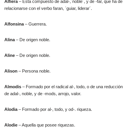
Alfiera
– Esta compuesto de adal-,´noble´, y de -far, que ha de
relacionarse con el verbo faran, ´guiar, liderar´.
Alfonsina
– Guerrera.
Alina
– De origen noble.
Aline
– De origen noble.
Alison
– Persona noble.
Almodis
– Formado por el radical al-, todo, o de una reducción
de adal-, noble, y de -mods, arrojo, valor.
Alodia
– Formado por al-, todo, y od-. riqueza.
Alodie
– Aquella que posee riquezas.