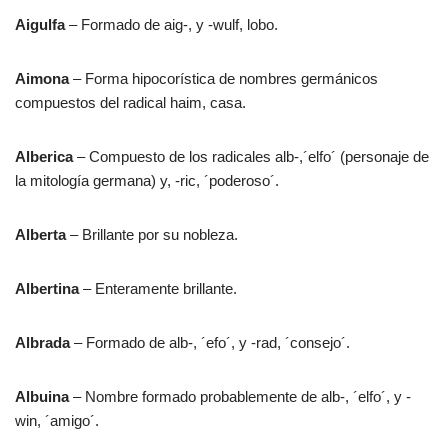
Aigulfa
– Formado de aig-, y -wulf, lobo.
Aimona
– Forma hipocorística de nombres germánicos
compuestos del radical haim, casa.
Alberica
– Compuesto de los radicales alb-,´elfo´ (personaje de
la mitología germana) y, -ric, ´poderoso´.
Alberta
– Brillante por su nobleza.
Albertina
– Enteramente brillante.
Albrada
– Formado de alb-, ´efo´, y -rad, ´consejo´.
Albuina
– Nombre formado probablemente de alb-, ´elfo´, y -
win, ´amigo´.