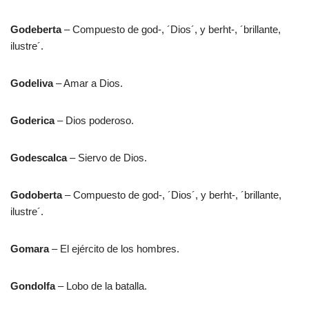
Godeberta
– Compuesto de god-, ´Dios´, y berht-, ´brillante,
ilustre´.
Godeliva
– Amar a Dios.
Goderica
– Dios poderoso.
Godescalca
– Siervo de Dios.
Godoberta
– Compuesto de god-, ´Dios´, y berht-, ´brillante,
ilustre´.
Gomara
– El ejército de los hombres.
Gondolfa
– Lobo de la batalla.