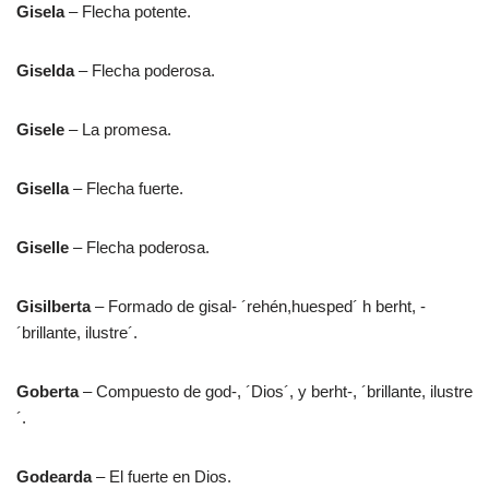
Gisela
– Flecha potente.
Giselda
– Flecha poderosa.
Gisele
– La promesa.
Gisella
– Flecha fuerte.
Giselle
– Flecha poderosa.
Gisilberta
– Formado de gisal- ´rehén,huesped´ h berht, -
´brillante, ilustre´.
Goberta
– Compuesto de god-, ´Dios´, y berht-, ´brillante, ilustre
´.
Godearda
– El fuerte en Dios.