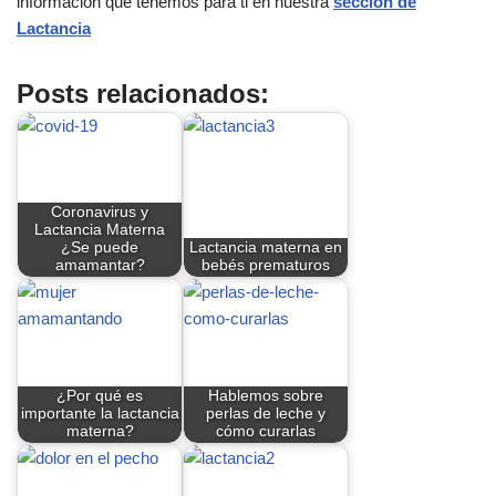
información que tenemos para ti en nuestra
sección de
Lactancia
Posts relacionados:
Coronavirus y
Lactancia Materna
¿Se puede
Lactancia materna en
amamantar?
bebés prematuros
¿Por qué es
Hablemos sobre
importante la lactancia
perlas de leche y
materna?
cómo curarlas